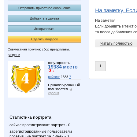
Bureeva
Detstv
Отправить приватное сообщение
На заметку. Если
Добавить в друзья
На заметку.
Если добавить в текст 
Игнорировать
Irinabzina
Iskra_V
то после добавления с
Сделать подарок
Читать полностью
Совместная покупка: сбор предоплаты,
раздачи
MamaNT
Mara-
популярность:
1
19384 место
-2 ↓
рейтинг
1388
?
Pristavochka
Taisiya
Привилегированный
пользователь
4
уровня
adelnn
anaida
Статистика портрета:
сейчас просматривают портрет - 0
зарегистрированные пользователи
посетившие портрет за 7 дней - 0