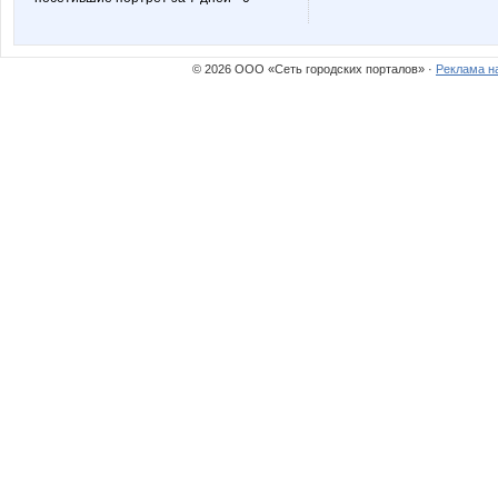
daytona
dina79
© 2026 ООО «Сеть городских порталов» ·
Реклама н
hellen-krasa
irulen
lala88
lediX
or-ange
pani.iv
striped snake
vfhfxtd